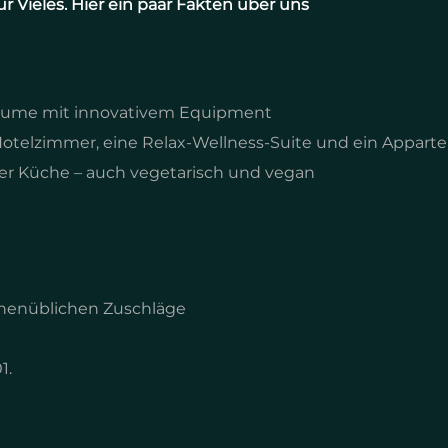
r Vieles. Hier ein paar Fakten über uns
räume mit innovativem Equipment
 Hotelzimmer, eine Relax-Wellness-Suite und ein Appar
er Küche – auch vegetarisch und vegan
anchenüblichen Zuschläge
1.