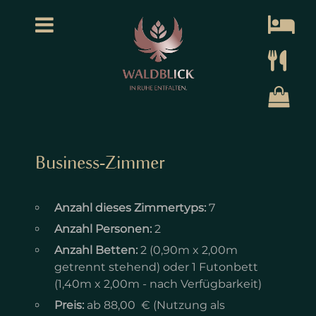
Tagungen & Seminare
Feiern & Events
Restaurant
Über Uns
Karriere
Aktiv
Das Restaurant
Tagen in mitten herrlicher Natur
Magic Dinner Show
Eisstockschießen
Jobs
Philosophie
Tischreservierung
• Weitblick (25 m²)
Silvester 2026
Bowling
Restaurantleitung
Team
Frühstücksgenuss
• Ausblick 1 (70 m²)
Feste & besondere Momente
Urlaub & Freizeit
Restaurantfachkraft
Business-Zimmer
• Ausblick 2 (50 m²)
Hochzeiten
Koch
• Ausblick 1+2 (120 m²)
Abschied in Würde
Fachkraft für Haustechnik
Anzahl dieses Zimmertyps:
7
• Einblick (50 m²)
Mitarbeiter Housekeeping
Anzahl Personen:
2
Anzahl Betten:
2 (0,90m x 2,00m
Tagung anfragen
Bewerbungsformular
getrennt stehend) oder 1 Futonbett
(1,40m x 2,00m - nach Verfügbarkeit)
Preis:
ab 88,00 € (Nutzung als