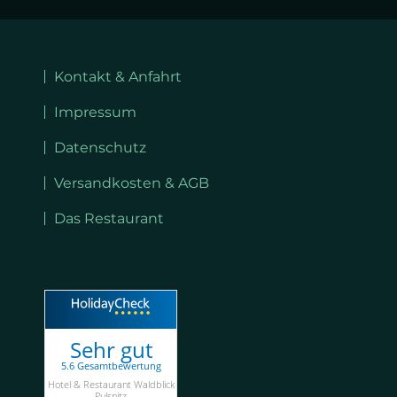
Navigation
überspringen
Kontakt & Anfahrt
Impressum
Datenschutz
Versandkosten & AGB
Das Restaurant
Sehr gut
5.6 Gesamtbewertung
Hotel & Restaurant Waldblick
Pulsnitz